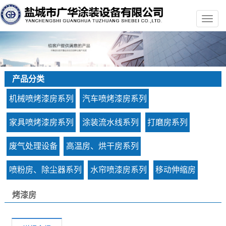
产品分类
机械喷烤漆房系列
汽车喷烤漆房系列
家具喷烤漆房系列
涂装流水线系列
打磨房系列
废气处理设备
高温房、烘干房系列
喷粉房、除尘器系列
水帘喷漆房系列
移动伸缩房
烤漆房
您的当前位置：
首 页
>>
产品中心
>>
机械喷烤漆房系列