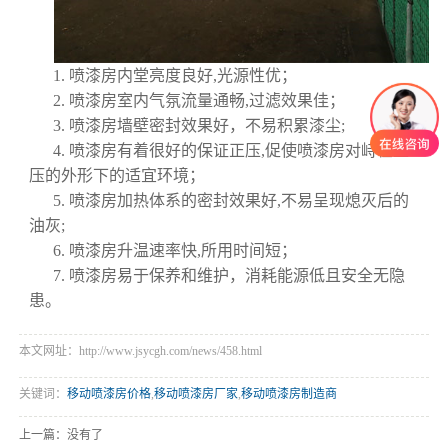
1. 喷漆房内堂亮度良好,光源性优；
2. 喷漆房室内气氛流量通畅,过滤效果佳；
3. 喷漆房墙壁密封效果好，不易积累漆尘;
4. 喷漆房有着很好的保证正压,促使喷漆房对峙在正
压的外形下的适宜环境；
5. 喷漆房加热体系的密封效果好,不易呈现熄灭后的
油灰;
6. 喷漆房升温速率快,所用时间短；
7. 喷漆房易于保养和维护，消耗能源低且安全无隐
患。
本文网址：http://www.jsycgh.com/news/458.html
关键词：
移动喷漆房价格
,
移动喷漆房厂家
,
移动喷漆房制造商
上一篇：没有了