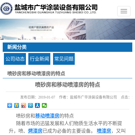
新闻分类
公司动态
行业新闻
常见问题
喷砂房和移动喷漆房的特点
您的当前位置：
首 页
>>
新闻中心
>>
常见问题
喷砂房和移动喷漆房的特点
发布日期：
2019-01-07
作者：
盐城市广华涂装设备有限公司
点击：
1
喷砂房和
移动喷漆房
的特点
随着市场的迅猛发展和人们物质生活水平的不断提
升，喷、
烤漆房
已成为必备的主要设备。
喷漆房
，又叫