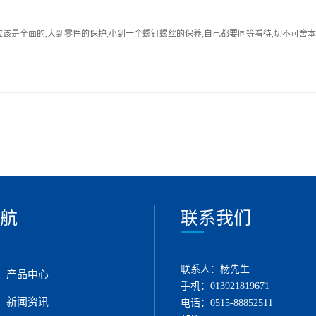
是全面的,大到零件的保护,小到一个螺钉螺丝的保养,自己都要同等看待,切不可舍本
航
联系我们
联系人：杨先生
产品中心
手机：013921819671
新闻资讯
电话：0515-88852511