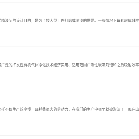
式喷漆间的设计目的，是为了较大型工件打磨或喷漆的需要。一般情况下每套房体对应
最广泛的挥发性有机气体净化技术经济实用、适用范围广活性炭吸附饱和之后吸附效率
这样不仅生产效率慢，且耗费很大的劳动力，在我们的生产中很早就被淘汰了，现在出