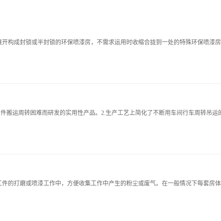
展开构成封锁或半封锁的环保喷漆房，不需求运用时收缩合拢到一处的特殊环保喷漆房
件搬运周转困难而研发的实用性产品。2.生产工艺上简化了不断用车间行车周转吊运的
件的打磨或喷漆工作中，方便收集工作中产生的粉尘或废气。在一般情况下每套房体设