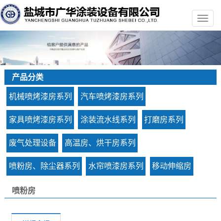
产品分类
机械喷烤漆房系列
汽车喷烤漆房系列
家具喷烤漆房系列
涂装流水线系列
打磨房系列
废气处理设备
高温房、烘干房系列
喷粉房、除尘器系列
水帘喷漆房系列
移动伸缩房
喷粉房
您的当前位置：
首 页
>>
产品中心
>>
喷粉房、除尘器系列