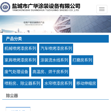
产品分类
机械喷烤漆房系列
汽车喷烤漆房系列
家具喷烤漆房系列
涂装流水线系列
打磨房系列
废气处理设备
高温房、烘干房系列
喷粉房、除尘器系列
水帘喷漆房系列
移动伸缩房
除尘器
您的当前位置：
首 页
>>
产品中心
>>
喷粉房、除尘器系列