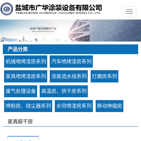
产品分类
机械喷烤漆房系列
汽车喷烤漆房系列
家具喷烤漆房系列
涂装流水线系列
打磨房系列
废气处理设备
高温房、烘干房系列
喷粉房、除尘器系列
水帘喷漆房系列
移动伸缩房
家具晾干房
您的当前位置：
首 页
>>
产品中心
>>
家具喷烤漆房系列